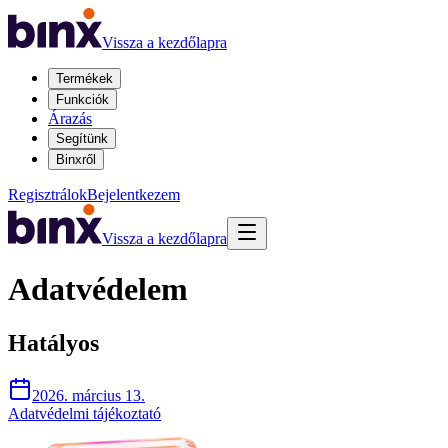
Vissza a kezdőlapra
Termékek
Funkciók
Árazás
Segítünk
Binxről
Regisztrálok
Bejelentkezem
Vissza a kezdőlapra
Adatvédelem
Hatályos
2026. március 13.
Adatvédelmi tájékoztató