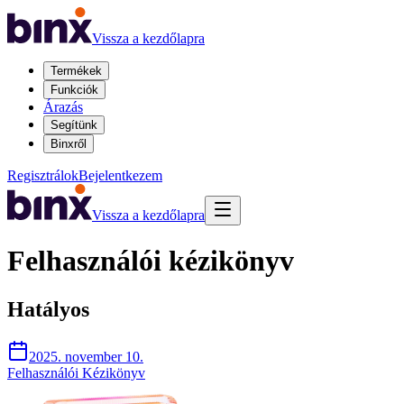
Vissza a kezdőlapra
Termékek
Funkciók
Árazás
Segítünk
Binxről
Regisztrálok
Bejelentkezem
Vissza a kezdőlapra
Felhasználói kézikönyv
Hatályos
2025. november 10.
Felhasználói Kézikönyv