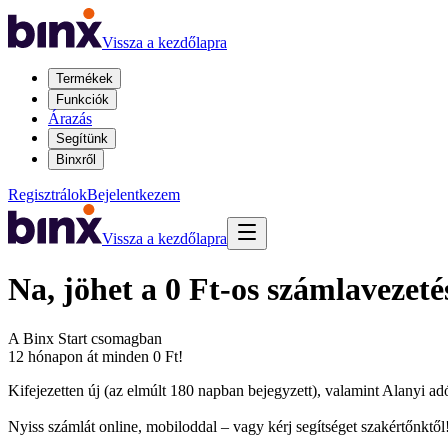
Vissza a kezdőlapra
Termékek
Funkciók
Árazás
Segítünk
Binxről
Regisztrálok
Bejelentkezem
Vissza a kezdőlapra
Na, jöhet a
0 Ft-os számlavezeté
A
Binx Start csomagban
12 hónapon át minden 0 Ft!
Kifejezetten új (az elmúlt 180 napban bejegyzett), valamint Alanyi 
Nyiss számlát online, mobiloddal – vagy kérj segítséget szakértőnktől