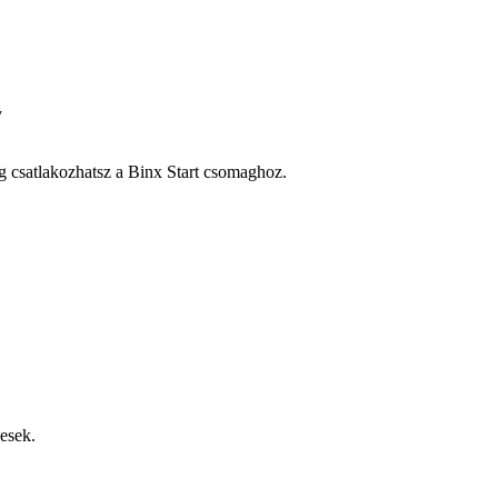
y
ig csatlakozhatsz a Binx Start csomaghoz.
xesek.