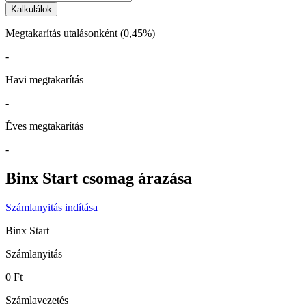
Kalkulálok
Megtakarítás utalásonként (0,45%)
-
Havi megtakarítás
-
Éves megtakarítás
-
Binx Start csomag
árazása
Számlanyitás indítása
Binx Start
Számlanyitás
0 Ft
Számlavezetés