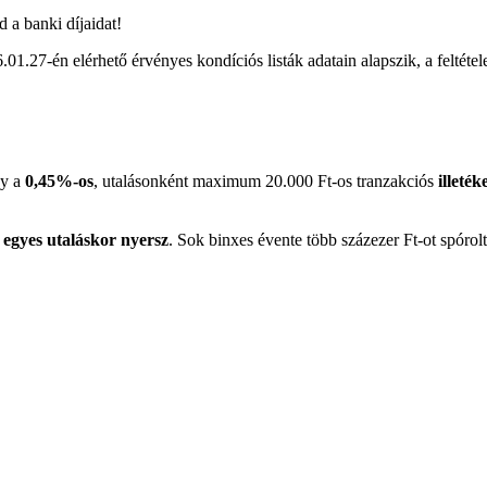
 a banki díjaidat!
.27-én elérhető érvényes kondíciós listák adatain alapszik, a feltétel
gy a
0,45%-os
, utalásonként maximum 20.000 Ft-os tranzakciós
illeté
egyes utaláskor nyersz
. Sok binxes évente több százezer Ft-ot spóro