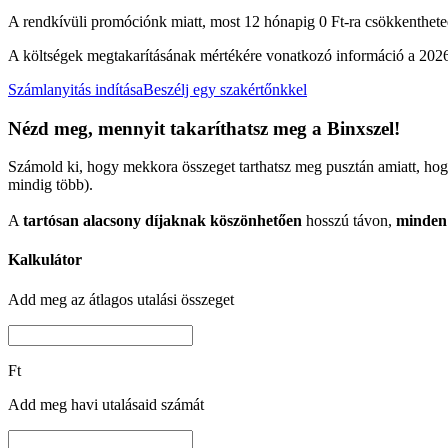
A rendkívüli promóciónk miatt, most 12 hónapig 0 Ft-ra csökkentheted
A költségek megtakarításának mértékére vonatkozó információ a 2026.01
Számlanyitás indítása
Beszélj egy szakértőnkkel
Nézd meg, mennyit
takaríthatsz meg a Binxszel!
Számold ki, hogy mekkora összeget tarthatsz meg pusztán amiatt, ho
mindig több).
A
tartósan alacsony díjaknak köszönhetően
hosszú távon,
minden 
Kalkulátor
Add meg az átlagos utalási összeget
Ft
Add meg havi utalásaid számát