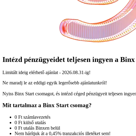
Intézd pénzügyeidet teljesen
ingyen a Binx
Limitált ideig elérhető ajánlat - 2026.08.31-ig!
Ne maradj le az eddigi egyik legerősebb ajánlatunkról!
Nyiss Binx Start csomagot, és intézd céged pénzügyeit teljesen ingye
Mit tartalmaz a
Binx Start csomag?
0 Ft számlavezetés
0 Ft külső utalás
0 Ft utalás Binxen belül
Nem hárítjuk át a 0,45% tranzakciós illetéket sem!