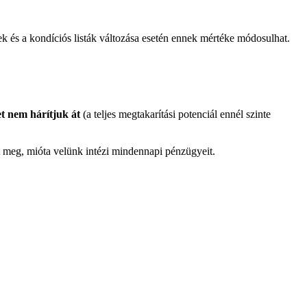
ek és a kondíciós listák változása esetén ennek mértéke módosulhat.
ket nem hárítjuk át
(a teljes megtakarítási potenciál ennél szinte
lt meg, mióta velünk intézi mindennapi pénzügyeit.