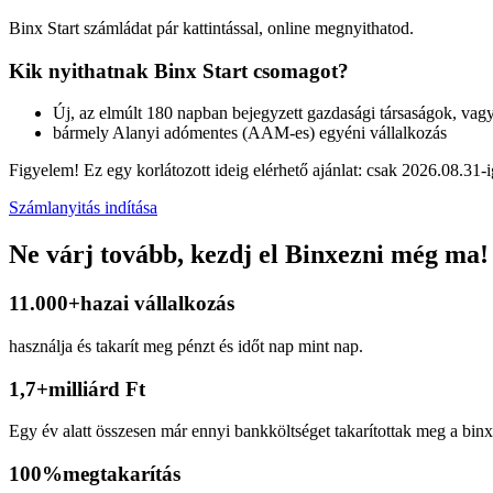
Binx Start számládat pár kattintással, online megnyithatod.
Kik nyithatnak
Binx Start csomagot?
Új, az elmúlt 180 napban bejegyzett gazdasági társaságok, vag
bármely Alanyi adómentes (AAM-es) egyéni vállalkozás
Figyelem! Ez egy korlátozott ideig elérhető ajánlat: csak 2026.08.31-
Számlanyitás indítása
Ne várj tovább,
kezdj el Binxezni még ma!
11.000+
hazai vállalkozás
használja és takarít meg pénzt és időt nap mint nap.
1,7+
milliárd Ft
Egy év alatt összesen már ennyi bankköltséget takarítottak meg a bin
100%
megtakarítás