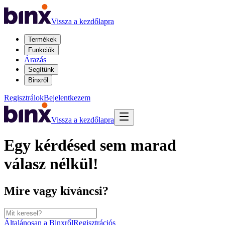
Vissza a kezdőlapra
Termékek
Funkciók
Árazás
Segítünk
Binxről
Regisztrálok
Bejelentkezem
Vissza a kezdőlapra
Egy kérdésed sem marad
válasz nélkül!
Mire vagy kíváncsi?
Általánosan a Binxről
Regisztrációs