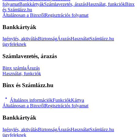
folyamat
Bankkártyák
Számlavezetés, árazás
Használat, funkciók
Binx
és Számlázz.hu
Általánosan a Binxről
Regisztrációs folyamat
Bankkártyák
Igénylés, aktiválás
Biztonság
Árazás
Használat
Számlázz.hu
ügyfeleknek
Számlavezetés, árazás
Binx számla
Árazás
Használat, funkciók
Binx és Számlázz.hu
Általános információk
Funkciók
Kártya
Általánosan a Binxről
Regisztrációs folyamat
Bankkártyák
Igénylés, aktiválás
Biztonság
Árazás
Használat
Számlázz.hu
ügyfeleknek